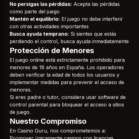
No persigas las pérdidas:
Acepta las pérdidas
como parte del juego
Mantén el equilibrio:
El juego no debe interferir
con otras actividades importantes
Busca ayuda temprano:
Si sientes que estás
perdiendo el control, busca ayuda inmediatamente
Protección de Menores
El juego online está estrictamente prohibido para
menores de 18 años en España. Los operadores
deben verificar la edad de todos los usuarios y
implementar medidas para prevenir el acceso de
menores.
Si eres padre o tutor, considera usar software de
control parental para bloquear el acceso a sitios
de juego.
Nuestro Compromiso
En Casino Guru, nos comprometemos a:
Promover únicamente casinos con licencias