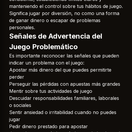
manteniendo el control sobre tus hábitos de juego.
Significa jugar por diversión, no como una forma
de ganar dinero o escapar de problemas
personales.
Señales de Advertencia del
Juego Problemático
Es importante reconocer las señales que pueden
indicar un problema con el juego:
Apostar más dinero del que puedes permitirte
perder
Perseguir las pérdidas con apuestas más grandes
Mentir sobre tus actividades de juego
Descuidar responsabilidades familiares, laborales
o sociales
Sentir ansiedad o irritabilidad cuando no puedes
jugar
Pedir dinero prestado para apostar