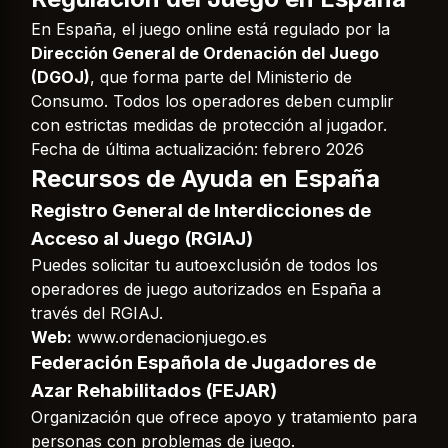
En España, el juego online está regulado por la
Dirección General de Ordenación del Juego
(DGOJ)
, que forma parte del Ministerio de
Consumo. Todos los operadores deben cumplir
con estrictas medidas de protección al jugador.
Fecha de última actualización: febrero 2026
Recursos de Ayuda en España
Registro General de Interdicciones de
Acceso al Juego (RGIAJ)
Puedes solicitar tu autoexclusión de todos los
operadores de juego autorizados en España a
través del RGIAJ.
Web:
www.ordenacionjuego.es
Federación Española de Jugadores de
Azar Rehabilitados (FEJAR)
Organización que ofrece apoyo y tratamiento para
personas con problemas de juego.