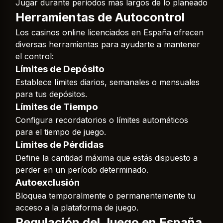
Jugar durante períodos más largos de lo planeado
Herramientas de Autocontrol
Los casinos online licenciados en España ofrecen
diversas herramientas para ayudarte a mantener
el control:
Límites de Depósito
Establece límites diarios, semanales o mensuales
para tus depósitos.
Límites de Tiempo
Configura recordatorios o límites automáticos
para el tiempo de juego.
Límites de Pérdidas
Define la cantidad máxima que estás dispuesto a
perder en un período determinado.
Autoexclusión
Bloquea temporalmente o permanentemente tu
acceso a la plataforma de juego.
Regulación del Juego en España